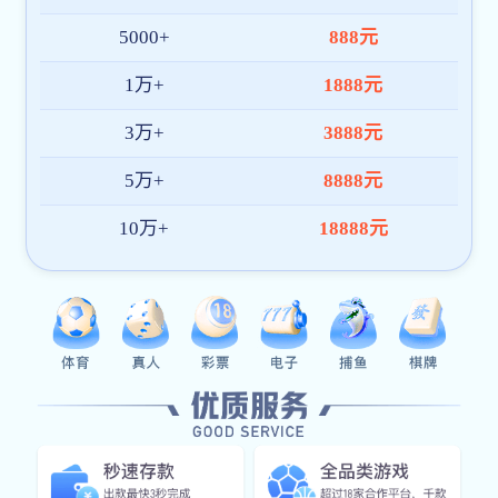
地跑动和传球，形成了有效的进攻组合，使得对方防线难以
应对。例如，在多场比赛中，他们通过快速的一脚传球与精
准的位置移动，不仅增加了进攻效率，也让队友能更好地参
与进攻。
此外，这种默契也体现在防守端。面对对方进攻时，他们能
够迅速调整位置，相互协作，形成有效防线。这种相互理解
和支持，使得彼此之间无需过多沟通就能做出反应，大大提
升了球队整体防守水平。
这种默契不是一朝一夕就能形成，而是经过长时间训练与比
赛磨合所积累起来的。正是因为两人在日常训练中的相互交
流与切磋，让他们在关键时刻能够做到心有灵犀，共同为球
队争取胜利。
2、各自技术特点独具魅力